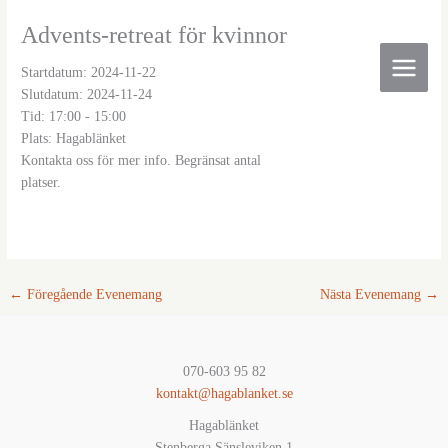
Hoppa
Advents-retreat för kvinnor
till
innehåll
Startdatum:
2024-11-22
Slutdatum:
2024-11-24
Tid:
17:00 - 15:00
Plats:
Hagablänket
Kontakta oss för mer info. Begränsat antal
platser.
←
Föregående Evenemang
Nästa Evenemang
→
070-603 95 82
kontakt@hagablanket.se
Hagablänket
Stenberga Sänsleviken 1