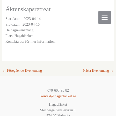
Hoppa
Äktenskapsretreat
till
innehåll
Startdatum:
2023-04-14
Slutdatum:
2023-04-16
Heldagsevenemang
Plats:
Hagablänket
Kontakta oss för mer information.
←
Föregående Evenemang
Nästa Evenemang
→
070-603 95 82
kontakt@hagablanket.se
Hagablänket
Stenberga Sänsleviken 1
574 97 Vetlanda